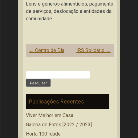
bens e géneros alimentícios, pagamento
de serviços, deslocação a entidades da
comunidade.
Post
←
Centro de Dia
IRS Solidário
→
navigation
Pesquisar
por:
Publicações Recentes
Viver Melhor em Casa
Galeria de Fotos [2022 / 2023]
Horta 100 Idade